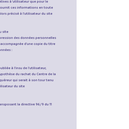
ives à 'utilisateur que pour le
r fournit ces informations en toute
rs précisé à l'utilisateur du site
du site
ppression des données personnelles
, accompagnée d'une copie du titre
onnées :
ubliée à l'insu de l'utilisateur,
hypothèse du rachat du Centre de la
quéreur qui serait à son tour tenu
lisateur du site
ransposant la directive 96/9 du 11