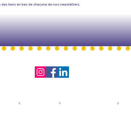
des liens en bas de chacune de nos newsletters.
HORAIRE
-
Lundi au
co
FORMATIONS PROS
∨
 POUR TOUS
∨
PRESTATIONS EXTÉRIEURES
∨
Les Masterclasses
tif - jeunesse
Offres pour entreprises
Les cours spécifiques
if - adultes
Accompagnement des chœurs &
CGV Formations
ant et
chorales
professionnelles
Règlement intérieur
u samedi matin
COLLÈGES ET ÉCOLES