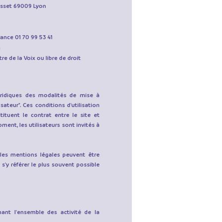
Masset 69009 Lyon
ance 01 70 99 53 41
m
re de la Voix ou libre de droit
juridiques des modalités de mise à
lisateur". Ces conditions d'utilisation
tituent le contrat entre le site et
ment, les utilisateurs sont invités à
les mentions légales peuvent être
s'y référer le plus souvent possible
ant l'ensemble des activité de la