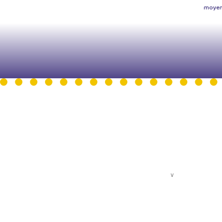
moyen 
LA FABRIQUE DU 9eme
- Bâtiment Les Passerelles 
Centre de la Voix
24 avenue Joannès Masset
69009 Lyon
QUI SOMMES-NOUS ?
∨
LES ACTIVITÉS
Présentation
Le chant collec
L'équipe pédagogique
Le chant collect
L'équipe administrative
Les cours de ch
Ils nous soutiennent
options
Nous soutenir
Les ateliers d