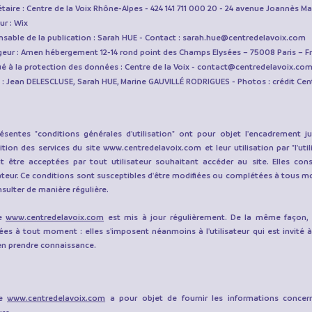
taire :
Centre de la Voix Rhône-Alpes - 424 141 711 000 20 - 24 avenue Joannès 
ur :
Wix
sable de la publication :
Sarah HUE - Contact :
sarah.hue@centredelavoix.com
eur :
Amen hébergement 12-14 rond point des Champs Elysées – 75008 Paris – Fr
é à la protection des données :
Centre de la Voix -
contact@centredelavoix.co
 : Jean DELESCLUSE,
Sarah HUE, Marine GAUVILLÉ RODRIGUES -
Photos :
crédit Cent
ésentes "conditions générales d'utilisation" ont pour objet l'encadrement 
ition des services du site
www.centredelavoix.com
et leur utilisation par "l'uti
t être acceptées par tout utilisateur souhaitant accéder au site. Elles cons
isateur. Ce conditions sont susceptibles d'être modifiées ou complétées à tous mo
nsulter de manière régulière.
te
www.centredelavoix.com
est mis à jour régulièrement. De la même façon, 
ées à tout moment : elles s'imposent néanmoins à l'utilisateur qui est invité à 
'en prendre connaissance.
te
www.centredelavoix.com
a pour objet de fournir les informations concern