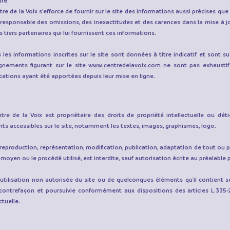
ure.
tre de la Voix s'efforce de fournir sur le site des informations aussi précises que 
responsable des omissions, des inexactitudes et des carences dans la mise à jou
es tiers partenaires qui lui fournissent ces informations.
 les informations inscrites sur le site sont données à titre indicatif et sont susc
gnements figurant sur le site
www.centredelavoix.com
ne sont pas exhaustifs
cations ayant été apportées depuis leur mise en ligne.
tre de la Voix est propriétaire des droits de propriété intellectuelle ou déti
ts accessibles sur le site, notamment les textes, images, graphismes, logo.
reproduction, représentation, modification, publication, adaptation de tout ou p
e moyen ou le procédé utilisé, est interdite, sauf autorisation écrite au préalable p
utilisation non autorisée du site ou de quelconques éléments qu'il contient 
contrefaçon et poursuivie conformément aux dispositions des articles L.335-
ctuelle.