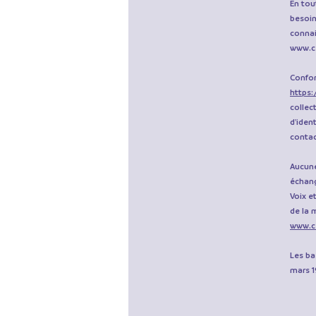
En tou
besoin
connai
www.c
Confo
https:
collec
d'iden
conta
Aucune
échang
Voix e
de la 
www.c
Les ba
mars 1