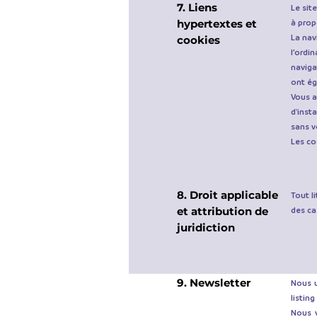
7. Liens
Le sit
hypertextes et
à prop
La nav
cookies
l’ordin
navigat
ont ég
Vous a
d'inst
sans v
Les co
8. Droit applicable
Tout li
et attribution de
des ca
juridiction
9. Newsletter
Nous u
listing
Nous 