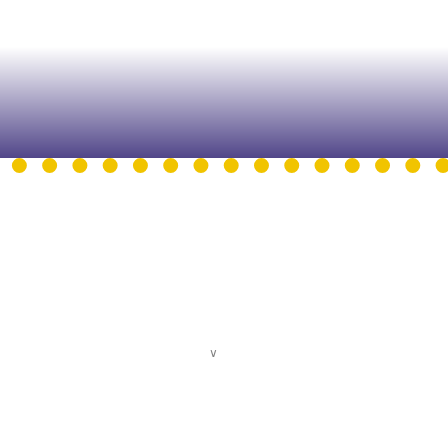
S D'OUVERTURE DE L'ACCUEIL
 vendredi : 9h - 12h30 / 13h30 -
17h
04. 72. 19. 40. 93
ntact@centredelavoix.com
INFORMATIONS ET INSCRIPTIONS
∨
Accès et coordonnées
Tarifs
Inscription
CGV