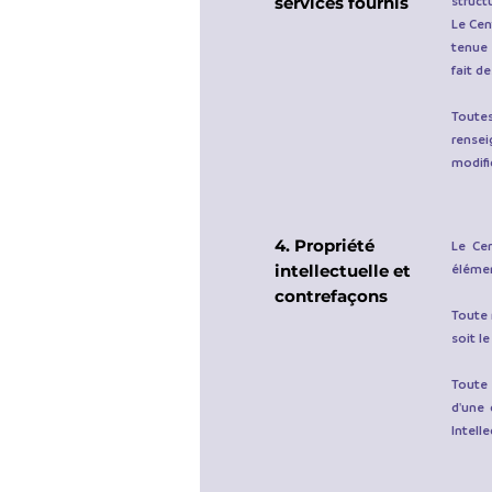
services fournis
struct
Le Cen
tenue 
fait d
Toutes
rensei
modifi
4. Propriété
Le Cen
intellectuelle et
élémen
contrefaçons
Toute 
soit l
Toute 
d'une 
Intelle