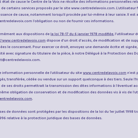
t état de cause le Centre de la Voix ne récolte des informations personnelles relat
 de certains services proposés par le site
www.centredelavoix.com
. L'utilisateu
ssance de cause, notamment lorsqu'il procède par lui-même à leur saisie. Il est alo
entredelavoix.com
l'obligation ou non de fournir ces informations.
rmément aux dispositions de
la loi 78-17 du 6 janvier 1978 modifiée
, l’utilisateur 
//www.centredelavoix.com
dispose d’un droit d’accès, de modification et de su
tées le concernant. Pour exercer ce droit, envoyez une demande écrite et signée
tité avec signature du titulaire de la pièce, à notre Délégué à la Protection des D
ct@centredelavoix.com
.
 information personnelle de l'utilisateur du site
www.centredelavoix.com
n'est p
és, transférée, cédée ou vendue sur un support quelconque à des tiers. Seule l'
t de ses droits permettrait la transmission des dites informations à l'éventuel ac
même obligation de conservation et de modification des données vis à vis de l'uti
entredelavoix.com
.
ses de données sont protégées par les dispositions de la loi du 1er juillet 1998 t
996 relative à la protection juridique des bases de données.