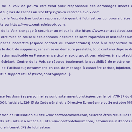
e de la Voix ne pourra être tenu pour responsable des dommages directs e
sateur, lors de l’accès au site
https://www.centredelavoix.com
.
 de la Voix décline toute responsabilité quant à l’utilisation qui pourrait êtr
ts sur
https://www.centredelavoix.com
.
 de la Voix s’engage à sécuriser au mieux le site
https://www.centredelavoix.
 être mise en cause si des données indésirables sont importées et installées sur 
paces interactifs (espace contact ou commentaires) sont à la disposition des
e le droit de supprimer, sans mise en demeure préalable, tout contenu déposé d
islation applicable en France, en particulier aux dispositions relatives à la prote
 échéant, Centre de la Voix se réserve également la possibilité de mettre en c
 de l’utilisateur, notamment en cas de message à caractère raciste, injurieux,
it le support utilisé (texte, photographie …).
nce, les données personnelles sont notamment protégées par la loi n°78-87 du 6 j
004, l'article L. 226-13 du Code pénal et la Directive Européenne du 24 octobre 19
asion de l'utilisation du site
www.centredelavoix.com
, peuvent êtres recueillies :
ls l'utilisateur a accédé au site
www.centredelavoix.com
, le fournisseur d'accès d
le Internet (IP) de l'utilisateur.