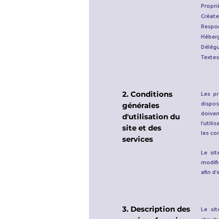
Proprié
Créate
Respon
Héberg
Délégu
Textes
2. Conditions
Les pr
dispos
générales
doiven
d'utilisation du
l'util
site et des
les co
services
Le si
modifi
afin d
3. Description des
Le si