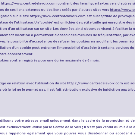
e
https://www.centredelavoix.com
contient des liens hypertextes vers d’autres s
os de ces liens externes ou des liens créés par d’autres sites vers
https://www.c
igation sur le site
https://www.centredelavoix.com
est susceptible de provoquer 
ateur de l’utilisateur. Un "cookie" est un fichier de petite taille qui enregistre des
ion d’un utilisateur sur un site. Les données ainsi obtenues visent à faciliter la na
alement vocation à permettent d'obtenir des mesures de fréquentation, par ex
vez la possibilité d’accepter ou de refuser les cookies en modifiant les paramètr
allation d'un cookie peut entrainer l'impossibilité d'accéder à certains services 
otre consentement.
okies sont enregistrés pour une durée maximale de 6 mois.
tige en relation avec l’utilisation du site
https://www.centredelavoix.com
est sou
s où la loi ne le permet pas, il est fait attribution exclusive de juridiction aux t
tilisons votre adresse email uniquement dans le cadre de la promotion et de l
 est exclusivement utilisé par le Centre de la Voix ; il n’est pas vendu ou mis à la 
vous rappelons également que vous pouvez vous désabonner ou accéder à 