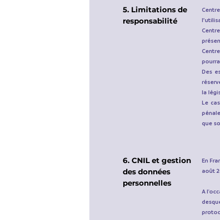
5. Limitations de
Centr
responsabilité
l’utili
Centre
présen
Centre
pourra
Des es
réserv
la lég
Le cas
pénale
que so
6. CNIL et gestion
En Fra
des données
août 2
personnelles
A l'occ
desque
protoco