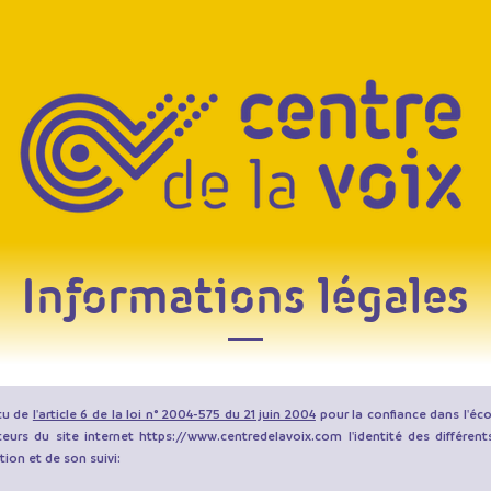
Informations légales
tu de
l'article 6 de la loi n° 2004-575 du 21 juin 2004
pour la confiance dans l'éc
ateurs du site internet
https://www.centredelavoix.com
l'identité des différen
tion et de son suivi: