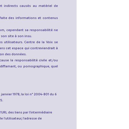
t indirects causés au matériel de
e faite des informations et contenus
com
, cependant sa responsabilité ne
son site à son insu.
 utilisateurs. Centre de la Voix se
ans cet espace qui contreviendrait à
ction des données.
ause la responsabilité civile et/ou
 diffamant, ou pornographique, quel
anvier 1978, la loi n° 2004-801 du 6
95.
 l'URL des liens par l'intermédiaire
e l'utilisateur, l'adresse de