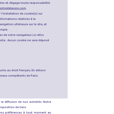
ites et dégage toute responsabilité
entredelavoix.com
.
l’installation de cookie(s) sur
 informations relatives à la
vigation ultérieure sur le site, et
emple.
es de votre navigateur. Le refus
du site. Aucun cookie ne sera déposé
mis au droit français. En dehors
ribunaux compétents de Paris.
a diffusion de nos activités. Notre
disposition de tiers.
vos préférences à tout moment au