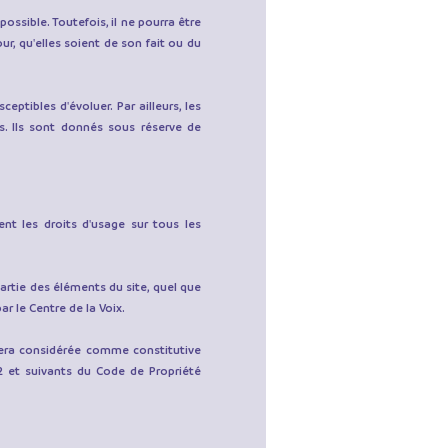
possible. Toutefois, il ne pourra être
r, qu'elles soient de son fait ou du
eptibles d'évoluer. Par ailleurs, les
. Ils sont donnés sous réserve de
ent les droits d'usage sur tous les
artie des éléments du site, quel que
ar le Centre de la Voix.
sera considérée comme constitutive
2 et suivants du Code de Propriété