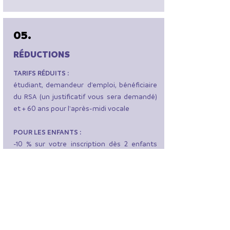
05.
RÉDUCTIONS
TARIFS RÉDUITS :
étudiant, demandeur d'emploi, bénéficiaire
du RSA (un justificatif vous sera demandé)
et + 60 ans pour l'après-midi vocale
POUR LES ENFANTS :
-10 % sur votre inscription dès 2 enfants
inscrits
LA FABRIQUE DU 9eme
- Bâtiment Les Passerelles -