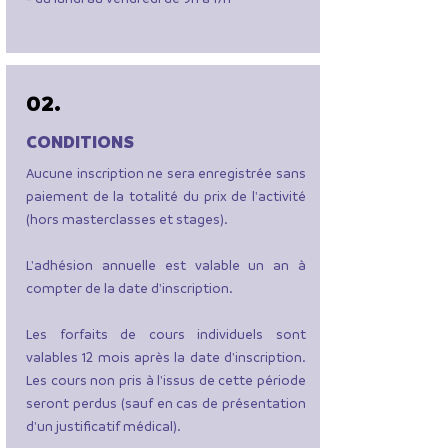
02.
CONDITIONS
Aucune inscription ne sera enregistrée sans
paiement de la totalité du prix de l'activité
(hors masterclasses et stages).
L'adhésion annuelle est valable un an à
compter de la date d'inscription.
Les forfaits de cours individuels sont
valables 12 mois après la date d'inscription.
Les cours non pris à l'issus de cette période
seront perdus (sauf en cas de présentation
d'un justificatif médical).