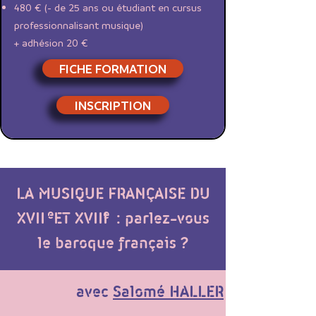
480 € (- de 25 ans ou étudiant en cursus
professionnalisant musique)
+ adhésion 20 €
FICHE FORMATION
INSCRIPTION
LA MUSIQUE FRANÇAISE DU
e
e
XVII ET XVIII : parlez-vous
le baroque français ?
avec
Salomé HALLER