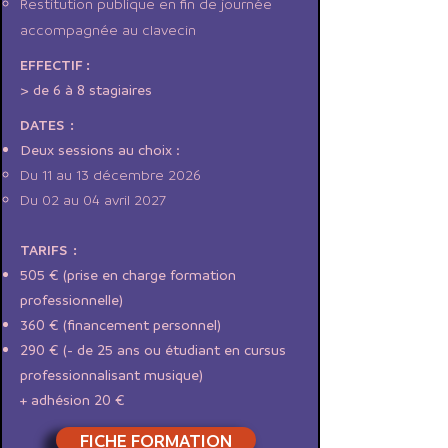
Restitution publique en fin de journée
accompagnée au clavecin
EFFECTIF :
> de 6 à 8 stagiaires
DATES :
Deux sessions au choix :
Du 11 au 13 décembre 2026
Du 02 au 04 avril 2027
TARIFS :
505 € (prise en charge formation
professionnelle)
360 € (financement personnel)
290 € (- de 25 ans ou étudiant en cursus
professionnalisant musique)
+ adhésion 20 €​​
FICHE FORMATION