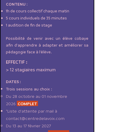
CONTENU :
1h de cours collectif chaque matin
5 cours individuels de 35 minutes
1 audition de fin de stage
Possibilité de venir avec un élève cobaye
afin d'apprendre à adapter et améliorer sa
pédagogie face à l'élève.
EFFECTIF :
> 12 stagiaires maximum
DATES :
Trois sessions au choix :
Du 28 octobre au 01 novembre
2026
COMPLET
*Liste d'attente par mail à
contact@centredelavoix.com
Du 13 au 17 février 2027