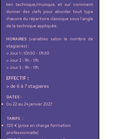
lien technique/musique, et sur comment
donner des clefs pour aborder tout type
d'œuvre du répertoire classique sous l'angle
de la technique appliquée.
HORAIRES
(variables selon le nombre de
stagiaires)
:
> Jour 1 : 10h30 - 17h30
> Jour 2 : 9h - 17h
> Jour 3 : 9h - 17h
EFFECTIF :
> de 6 à 7 stagiaires
DATES :
Du 22 au 24 janvier 2027
TARIFS :
720 € (prise en charge formation
professionnelle)