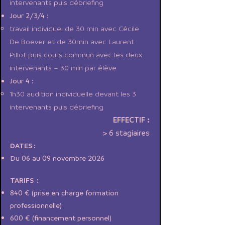
intervenants puis débriefing
Jour 2/3/4 :
travail individuel de 30 min avec Cécile
De Boever et de 30min avec Laurent
Pillot puis cours commun avec les deux
intervenants – 30 min par élève
Jour 4 :
1h30 audition individuelle devant les 3
intervenants puis débriefing
EFFECTIF :
> 6 stagiaires
DATES :
Du 06 au 09 novembre 2026
TARIFS :
840 € (prise en charge formation
professionnelle)
600 € (financement personnel)