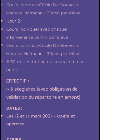
Cours commun Cécile De Boever +
Marieke Hofmann - 30min par élève
Jour 2 :
Cours individuel avec chaque
intervenante 30min par élève
Cours commun Cécile De Boever +
Marieke Hofmann - 30min par élève
1h30 de restitution ou cours commun
public
EFFECTIF :
> 6 stagiaires (avec obligation de
validation du répertoire en amont)
DATES :
Les 12 et 13 mars 2027 - Opéra et
opérette
TARIFS :