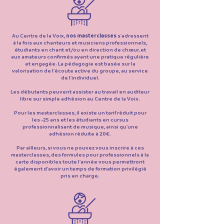
Au Centre de la Voix,
nos masterclasses
s'adressent
à la fois aux chanteurs et musiciens professionnels,
étudiants en chant et/ou en direction de chœur, et
aux amateurs confirmés ayant une pratique régulière
et engagée. La pédagogie est basée sur la
valorisation de l'écoute active du groupe, au service
de l'individuel.
Les débutants peuvent assister au travail en auditeur
libre sur simple adhésion au Centre de la Voix.
Pour les masterclasses, il existe un tarif réduit pour
les -25 ans et les étudiants en cursus
professionnalisant de musique, ainsi qu'une
adhésion réduite à 20€.
Par ailleurs, si vous ne pouvez vous inscrire à ces
masterclasses, des formules pour professionnels à la
carte disponibles toute l'année vous permettront
également d'avoir un temps de formation privilégié
pris en charge.