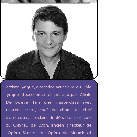
Artiste lyrique, directrice artistique du Pôle
lyrique d’excellence et pédagogue, Cécile
De Boever fera une masterclass avec
Laurent Pillot, chef de chant et chef
d'orchestre, directeur du département voix
du CNSMD de Lyon, ancien directeur de
l'Opéra Studio de l'Opéra de Munich et