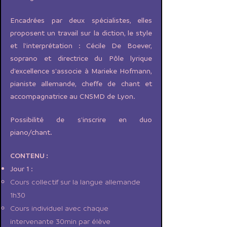
Encadrées par deux spécialistes, elles
proposent un travail sur la diction, le style
et l'interprétation : Cécile De Boever,
soprano et directrice du Pôle lyrique
d'excellence s'associe à Marieke Hofmann,
pianiste allemande, cheffe de chant et
accompagnatrice au CNSMD de Lyon.
Possibilité de s'inscrire en duo
piano/chant.
CONTENU :
Jour 1 :
Cours collectif sur la langue allemande
1h30
Cours individuel avec chaque
intervenante 30min par élève