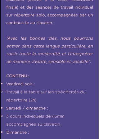
finale) et des séances de travail individuel
sur répertoire solo, accompagnées par un
continuiste au clavecin.
“Avec les bonnes clés, nous pourrons
entrer dans cette langue particulière, en
saisir toute la modernité, et l’interpréter
de manière vivante, sensible et volubile”
.
CONTENU :
Vendredi soir :
Travail à la table sur les spécificités du
répertoire (2h)
Samedi / dimanche :
3 cours individuels de 45min
accompagnés au clavecin
Dimanche :