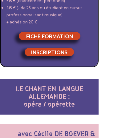
515 € (financement personnel)
415 € (- de 25 ans ou étudiant en cursus
professionnalisant musique)
+ adhésion 20 €
FICHE FORMATION
INSCRIPTIONS
LE CHANT EN LANGUE
ALLEMANDE :
opéra / opérette
​avec
Cécile DE BOEVER
&