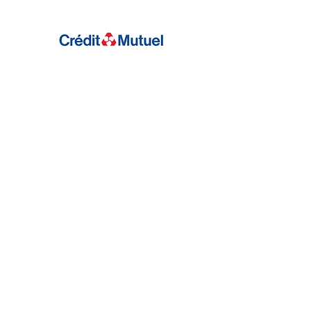
COLLÈGE JEAN DE VERRAZANE / Lyon
9e
Les Classes à Horaires Aménagés
Musique (CHAM)
du collège Jean De Verrazane
en partenariat avec Tous à la
Musique :
4 classes CHAM > 6e / 5e / 4e / 3e