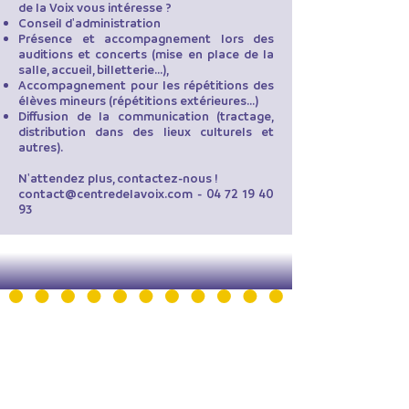
de la Voix vous intéresse ?
Conseil d'administration
Présence et accompagnement lors des
auditions et concerts (mise en place de la
salle, accueil, billetterie...),
Accompagnement pour les répétitions des
élèves mineurs (répétitions extérieures...)
Diffusion de la communication (tractage,
distribution dans des lieux culturels et
autres).
N'attendez plus, contactez-nous !
contact@centredelavoix.com
-
04 72 19 40
93
LA FABRIQUE DU 9eme
- Bâtiment Les Passerelles -
Centre de la Voix
24 avenue Joannès Masset
69009 Lyon