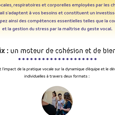
cales, respiratoires et corporelles employées par les c
vail s'adaptent à vos besoins et constituent un investi
ez ainsi des compétences essentielles telles que la conf
et la gestion du stress par la maîtrise du geste vocal.
ix :
un moteur de cohésion et de bie
'impact de la pratique vocale sur la dynamique d'équipe et le
individuelles à travers deux formats :