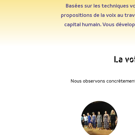
Basées sur les techniques vo
propositions de la voix au tra
capital humain. Vous développ
La vo
Nous observons concrètement l