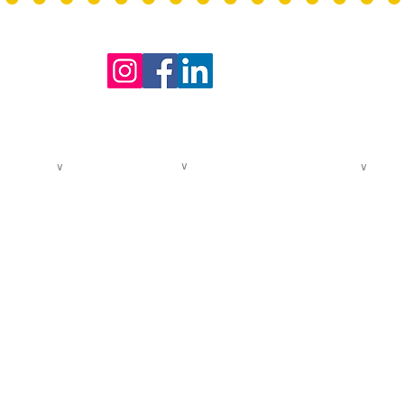
HORAIRE
-
Lundi au
co
FORMATIONS PROS
∨
 POUR TOUS
∨
PRESTATIONS EXTÉRIEURES
∨
Les Masterclasses
tif - jeunesse
Offres pour entreprises
Les cours spécifiques
if - adultes
Accompagnement des chœurs &
CGV Formations
ant et
chorales
professionnelles
Règlement intérieur
u samedi matin
COLLÈGES ET ÉCOLES
le de Lyon
ltes & enfants
LES LOCATIONS DE SALLES
LES CONCERTS
Mentions Légales