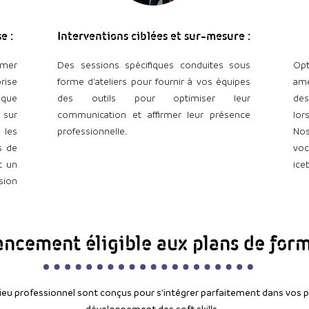
e :
Interventions ciblées et sur-mesure :
nimer
Des sessions spécifiques conduites sous
Opt
ise
forme d'ateliers pour fournir à vos équipes
amé
ique
des outils pour optimiser leur
des
 sur
communication et affirmer leur présence
lor
 les
professionnelle.
Nos
s de
vo
t un
ice
sion
ancement éligible aux plans de for
eu professionnel sont conçus pour s'intégrer parfaitement dans vos pl
développement des soft skills.