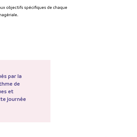
ux objectifs spécifiques de chaque
nagériale.
ués par la
ythme de
ues et
tte journée