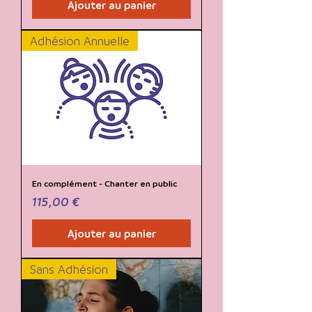
Ajouter au panier
Adhésion Annuelle
En complément - Chanter en public
Prix
115,00 €
Ajouter au panier
Sans Adhésion