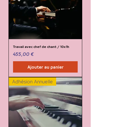
Travail avec chef de chant / 10x1h
Prix
455,00 €
Ajouter au panier
Adhésion Annuelle