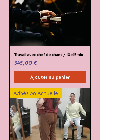
Travail avec chef de chant / 10x45min
Prix
345,00 €
Ajouter au panier
Adhésion Annuelle