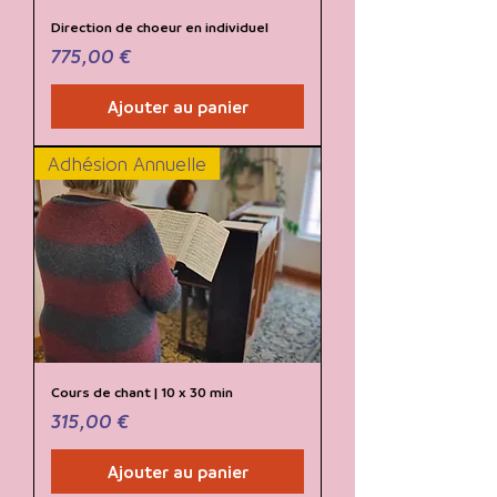
Direction de choeur en individuel
Prix
775,00 €
Ajouter au panier
Adhésion Annuelle
Cours de chant | 10 x 30 min
Prix
315,00 €
Ajouter au panier