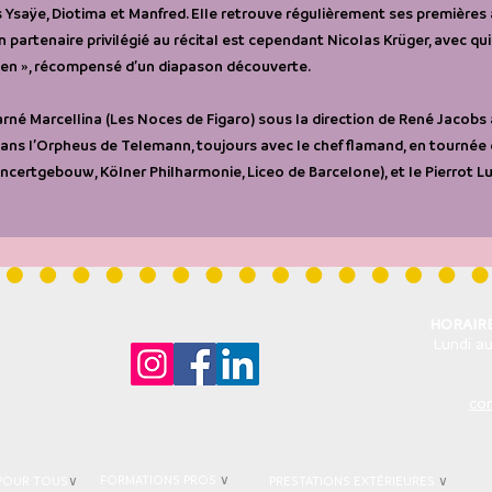
Ysaÿe, Diotima et Manfred. Elle retrouve régulièrement ses première
 partenaire privilégié au récital est cependant Nicolas Krüger, avec qui
eben », récompensé d’un diapason découverte.
rné Marcellina (Les Noces de Figaro) sous la direction de René Jacobs à
ns l’Orpheus de Telemann, toujours avec le chef flamand, en tournée d
certgebouw, Kölner Philharmonie, Liceo de Barcelone), et le Pierrot Lu
HORAIRE
-
Lundi au
co
FORMATIONS PROS
∨
 POUR TOUS
∨
PRESTATIONS EXTÉRIEURES
∨