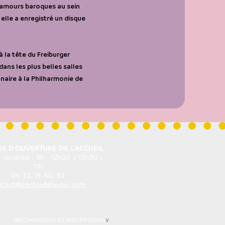
s amours baroques au sein
 elle a enregistré un disque
 la tête du Freiburger
ans les plus belles salles
naire à la Philharmonie de
S D'OUVERTURE DE L'ACCUEIL
 vendredi : 9h - 12h30 / 13h30 -
17h
04. 72. 19. 40. 93
ntact@centredelavoix.com
INFORMATIONS ET INSCRIPTIONS
∨