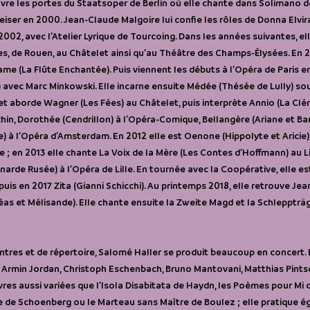
uvre les portes du Staatsoper de Berlin où elle chante dans Solimano d
eiser en 2000. Jean-Claude Malgoire lui confie les rôles de Donna Elvir
n 2002, avec l’Atelier Lyrique de Tourcoing. Dans les années suivantes, el
s, de Rouen, au Châtelet ainsi qu’au Théâtre des Champs-Élysées. En 20
e (La Flûte Enchantée). Puis viennent les débuts à l’Opéra de Paris e
) avec Marc Minkowski. Elle incarne ensuite Médée (Thésée de Lully) sou
t aborde Wagner (Les Fées) au Châtelet, puis interprète Annio (La Clé
 Rhin, Dorothée (Cendrillon) à l’Opéra-Comique, Bellangère (Ariane et Ba
e) à l’Opéra d’Amsterdam. En 2012 elle est Oenone (Hippolyte et Aricie) 
ie ; en 2013 elle chante La Voix de la Mère (Les Contes d’Hoffmann) au
arde Rusée) à l’Opéra de Lille. En tournée avec la Coopérative, elle es
puis en 2017 Zita (Gianni Schicchi). Au printemps 2018, elle retrouve J
éas et Mélisande). Elle chante ensuite la Zweite Magd et la Schleppträg
tres et de répertoire, Salomé Haller se produit beaucoup en concert. E
 Armin Jordan, Christoph Eschenbach, Bruno Mantovani, Matthias Pintsc
es aussi variées que l’Isola Disabitata de Haydn, les Poèmes pour Mi d
ire de Schoenberg ou le Marteau sans Maître de Boulez ; elle pratique 