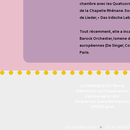
chambre avec les Quatuors 
de la Chapelle Rhénane. Son
de Lieder, « Das irdische L
Tout récemment, elle a inca
Barock Orchester, Ismene da
européennes (De Singel, Con
Paris.
LA FABRIQUE DU 9eme
- Bâtiment Les Passerelles 
Centre de la Voix
24 avenue Joannès Masset
69009 Lyon
QUI SOMMES-NOUS ?
∨
LES ACTIVITÉS