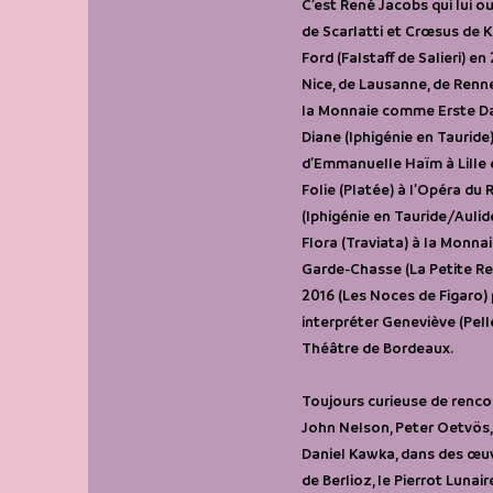
C’est René Jacobs qui lui o
de Scarlatti et Crœsus de K
Ford (Falstaff de Salieri) e
Nice, de Lausanne, de Renne
la Monnaie comme Erste Dam
Diane (Iphigénie en Tauride
d’Emmanuelle Haïm à Lille e
Folie (Platée) à l’Opéra du
(Iphigénie en Tauride/Aulid
Flora (Traviata) à la Monna
Garde-Chasse (La Petite Ren
2016 (Les Noces de Figaro) 
interpréter Geneviève (Pell
Théâtre de Bordeaux.
Toujours curieuse de rencon
John Nelson, Peter Oetvös,
Daniel Kawka, dans des œuvr
de Berlioz, le Pierrot Luna