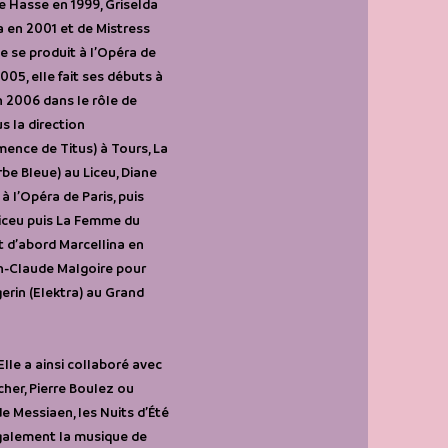
e Hasse en 1999, Griselda
a en 2001 et de Mistress
le se produit à l’Opéra de
05, elle fait ses débuts à
n 2006 dans le rôle de
s la direction
mence de Titus) à Tours, La
rbe Bleue) au Liceu, Diane
à l’Opéra de Paris, puis
 Liceu puis La Femme du
t d’abord Marcellina en
ean-Claude Malgoire pour
erin (Elektra) au Grand
lle a ainsi collaboré avec
her, Pierre Boulez ou
e Messiaen, les Nuits d’Été
également la musique de