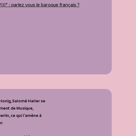
II° : parlez vous le baroque français ?
Honig, Salomé Haller se
ement de Musique,
erlin, ce qui l’amène à
r.