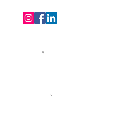
24 avenue Joannès Masset
69009 Lyon
HORAIRES D'OUVERTURE DE L'ACCUEIL
Lundi au vendredi : 9h - 12h30 / 13h30 - 17h
04. 72. 19. 40. 93
contact@centredelavoix.com
QUI SOMMES-NOUS ?
∨
Présentation
L'équipe pédagogique
L'équipe administrative
Ils nous soutiennent
Nous soutenir
LES ACTIVITÉS POUR TOUS
∨
Le chant collectif - jeunesse
Le chant collectif - adultes
Les cours de chant et options
Les ateliers du samedi matin
Académie Chorale de Lyon
Les stages adultes & enfants