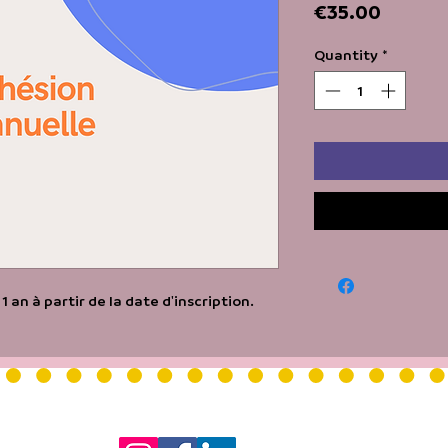
Price
€35.00
Quantity
*
1 an à partir de la date d'inscription.
HORAIRE
-
Lundi au