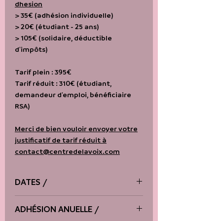
dhesion
> 35€ (adhésion individuelle)
> 20€ (étudiant - 25 ans)
> 105€ (solidaire, déductible
d'impôts)
Tarif plein : 395€
Tarif réduit : 310€ (étudiant,
demandeur d'emploi, bénéficiaire
RSA)
Merci de bien vouloir envoyer votre
justificatif de tarif réduit à
contact@centredelavoix.com
DATES /
du 24 au 27 octobre 2026
ADHÉSION ANUELLE /