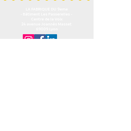
LA FABRIQUE DU 9eme
- Bâtiment Les Passerelles -
Centre de la Voix
24 avenue Joannès Masset
69009 Lyon
HORAIRES D'OUVERTURE DE L'ACCUEIL
Lundi au vendredi : 9h - 12h30 / 13h30 - 17h
04. 72. 19. 40. 93
contact@centredelavoix.com
QUI SOMMES-NOUS ?
∨
Présentation
L'équipe pédagogique
L'équipe administrative
Ils nous soutiennent
Nous soutenir
LES ACTIVITÉS POUR TOUS
∨
Le chant collectif - jeunesse