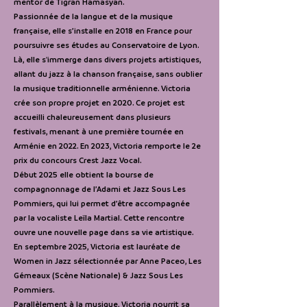
mentor de Tigran Hamasyan.
Passionnée de la langue et de la musique
française, elle s’installe en 2018 en France pour
poursuivre ses études au Conservatoire de Lyon.
Là, elle s'immerge dans divers projets artistiques,
allant du jazz à la chanson française, sans oublier
la musique traditionnelle arménienne. Victoria
crée son propre projet en 2020. Ce projet est
accueilli chaleureusement dans plusieurs
festivals, menant à une première tournée en
Arménie en 2022. En 2023, Victoria remporte le 2e
prix du concours Crest Jazz Vocal.
Début 2025 elle obtient la bourse de
compagnonnage de l’Adami et Jazz Sous Les
Pommiers, qui lui permet d’être accompagnée
par la vocaliste Leïla Martial. Cette rencontre
ouvre une nouvelle page dans sa vie artistique.
En septembre 2025, Victoria est lauréate de
Women in Jazz sélectionnée par Anne Paceo, Les
Gémeaux (Scène Nationale) & Jazz Sous Les
Pommiers.
Parallèlement à la musique, Victoria nourrit sa