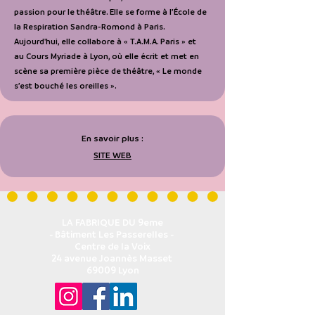
passion pour le théâtre. Elle se forme à l’École de
la Respiration Sandra-Romond à Paris.
Aujourd'hui, elle collabore à « T.A.M.A. Paris » et
au Cours Myriade à Lyon, où elle écrit et met en
scène sa première pièce de théâtre, « Le monde
s’est bouché les oreilles ».
En savoir plus :
SITE WEB
LA FABRIQUE DU 9eme
- Bâtiment Les Passerelles -
Centre de la Voix
24 avenue Joannès Masset
69009 Lyon