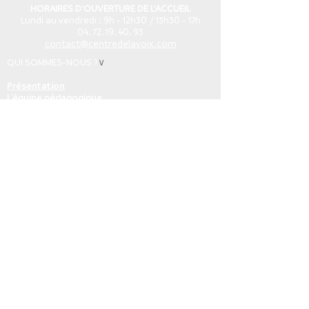
HORAIRES D'OUVERTURE DE L'ACCUEIL
Lundi au vendredi : 9h - 12h30 / 13h30 - 17h
04. 72. 19. 40. 93
contact@centredelavoix.com
QUI SOMMES-NOUS ?
∨
Présentation
L'équipe pédagogique
L'équipe administrative
Ils nous soutiennent
Nous soutenir
LES ACTIVITÉS POUR TOUS
∨
Le chant collectif - jeunesse
Le chant collectif - adultes
Les cours de chant et options
Les ateliers du samedi matin
Académie Chorale de Lyon
Les stages adultes & enfants
FORMATIONS PROS
∨
Les Masterclasses