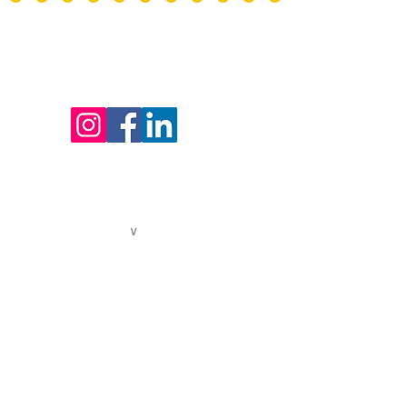
LA FABRIQUE DU 9eme
- Bâtiment Les Passerelles -
Centre de la Voix
24 avenue Joannès Masset
69009 Lyon
HORAIRES D'OUVERTURE DE L'ACCUEIL
Lundi au vendredi : 9h - 12h30 / 13h30 - 17h
04. 72. 19. 40. 93
contact@centredelavoix.com
QUI SOMMES-NOUS ?
∨
Présentation
L'équipe pédagogique
L'équipe administrative
Ils nous soutiennent
Nous soutenir
LES ACTIVITÉS POUR TOUS
∨
Le chant collectif - jeunesse