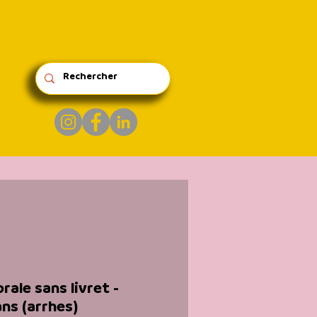
ale sans livret -
ns (arrhes)