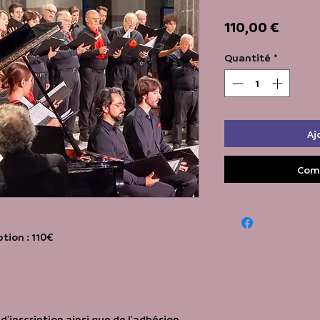
Prix
110,00 €
Quantité
*
Aj
Com
ption : 110€
d'inscription ainsi que de l'adhésion