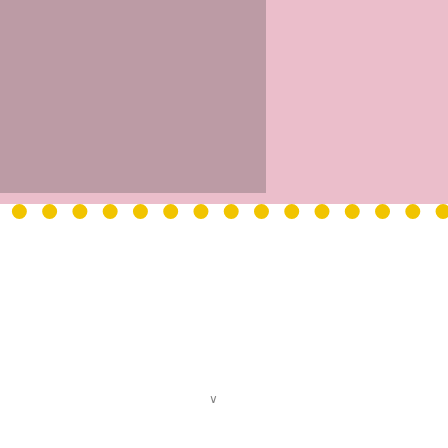
S D'OUVERTURE DE L'ACCUEIL
 vendredi : 9h - 12h30 / 13h30 -
17h
04. 72. 19. 40. 93
ntact@centredelavoix.com
INFORMATIONS ET INSCRIPTIONS
∨
Accès et coordonnées
Tarifs