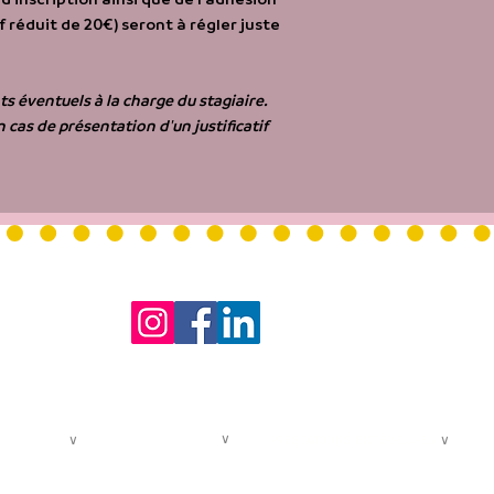
f réduit de 20€) seront à régler juste
s éventuels à la charge du stagiaire.
cas de présentation d'un justificatif
HORAIRE
-
Lundi au
co
FORMATIONS PROS
∨
 POUR TOUS
∨
PRESTATIONS EXTÉRIEURES
∨
Les Masterclasses
tif - jeunesse
Offres pour entreprises
Les cours spécifiques
if - adultes
Accompagnement des chœurs &