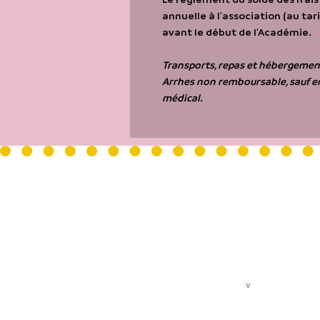
annuelle à l'association (au tari
avant le début de l'Académie.
Transports, repas et hébergement
Arrhes non remboursable, sauf en 
médical.
LA FABRIQUE DU 9eme
- Bâtiment Les Passerelles 
Centre de la Voix
24 avenue Joannès Masset
69009 Lyon
QUI SOMMES-NOUS ?
∨
LES ACTIVITÉS
Présentation
Le chant collec
L'équipe pédagogique
Le chant collect