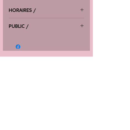
HORAIRES /
à définir avec l'intervenant.e
PUBLIC /
ouvert à tous