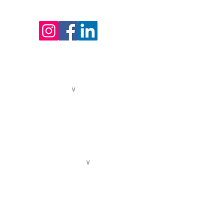
24 avenue Joannès Masset
69009 Lyon
HORAIRES D'OUVERTURE DE L'ACCUEIL
Lundi au vendredi : 9h - 12h30 / 13h30 - 17h
04. 72. 19. 40. 93
contact@centredelavoix.com
QUI SOMMES-NOUS ?
∨
Présentation
L'équipe pédagogique
L'équipe administrative
Ils nous soutiennent
Nous soutenir
LES ACTIVITÉS POUR TOUS
∨
Le chant collectif - jeunesse
Le chant collectif - adultes
Les cours de chant et options
Les ateliers du samedi matin
Académie Chorale de Lyon
Les stages adultes & enfants