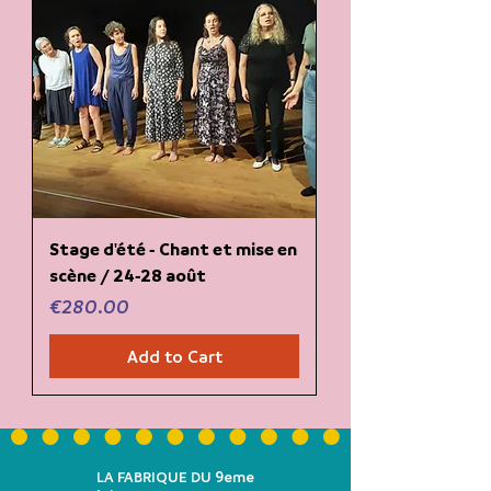
Stage d'été - Chant et mise en
scène / 24-28 août
Price
€280.00
Add to Cart
LA FABRIQUE DU 9eme