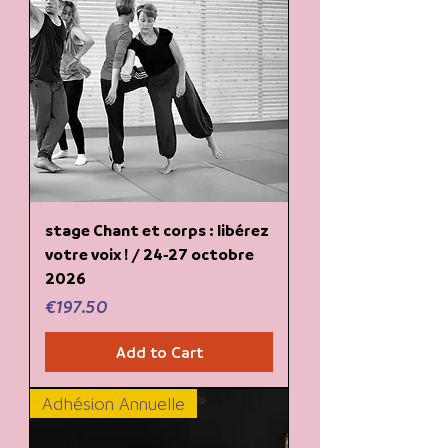
stage Chant et corps : libérez
votre voix ! / 24-27 octobre
2026
Price
€197.50
Add to Cart
Adhésion Annuelle