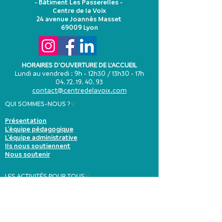
- Bâtiment Les Passerelles -
Centre de la Voix
24 avenue Joannès Masset
69009 Lyon
HORAIRES D'OUVERTURE DE L'ACCUEIL
Lundi au vendredi : 9h - 12h30 / 13h30 - 17h
04. 72. 19. 40. 93
contact@centredelavoix.com
QUI SOMMES-NOUS ?
∨
Présentation
L'équipe pédagogique
L'équipe administrative
Ils nous soutiennent
Nous soutenir
LES ACTIVITÉS POUR TOUS
∨
Le chant collectif - jeunesse
Le chant collectif - adultes
Les cours de chant et options
Les ateliers du samedi matin